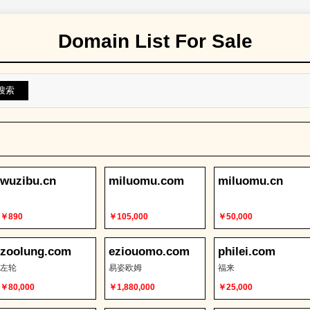
Domain List For Sale
搜索
wuzibu.cn
miluomu.com
miluomu.cn
￥890
￥105,000
￥50,000
zoolung.com
eziouomo.com
philei.com
左轮
易姿欧姆
福来
￥80,000
￥1,880,000
￥25,000