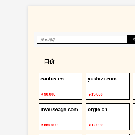
一口价
cantus.cn
yushizi.com
￥90,000
￥15,000
inverseage.com
orgie.cn
￥880,000
￥12,000