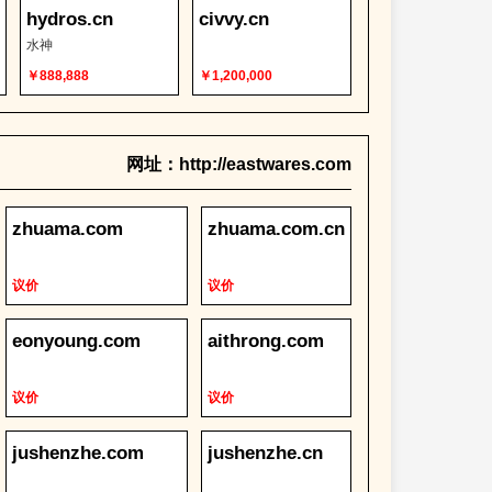
hydros.cn
civvy.cn
水神
￥888,888
￥1,200,000
网址：http://eastwares.com
zhuama.com
zhuama.com.cn
议价
议价
eonyoung.com
aithrong.com
议价
议价
jushenzhe.com
jushenzhe.cn