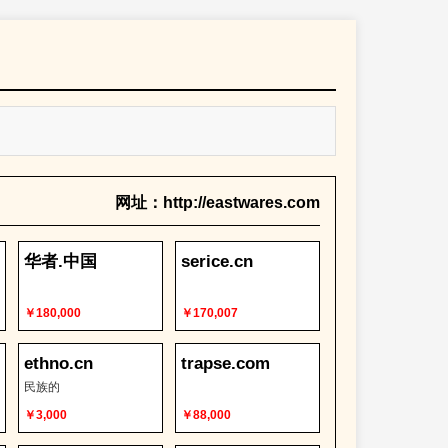
网址：http://eastwares.com
华者.中国
serice.cn
￥180,000
￥170,007
ethno.cn
trapse.com
民族的
￥3,000
￥88,000