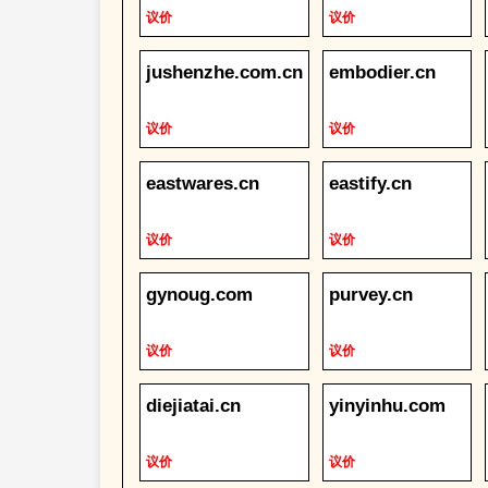
议价
议价
jushenzhe.com.cn
embodier.cn
议价
议价
eastwares.cn
eastify.cn
议价
议价
gynoug.com
purvey.cn
议价
议价
diejiatai.cn
yinyinhu.com
议价
议价