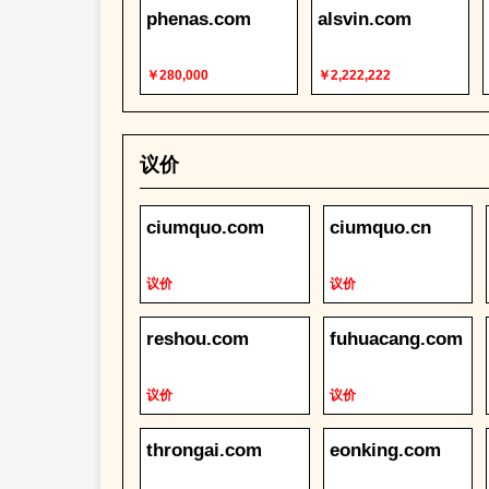
phenas.com
alsvin.com
￥280,000
￥2,222,222
议价
ciumquo.com
ciumquo.cn
议价
议价
reshou.com
fuhuacang.com
议价
议价
throngai.com
eonking.com